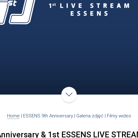
Home
|
ESSENS 9th Anniversary
|
Galeria zdjęć
|
Filmy wideo
nniversary & 1st ESSENS LIVE STREA