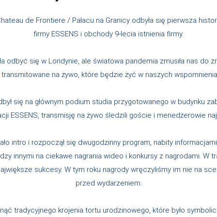
hateau de Frontiere / Pałacu na Granicy odbyła się pierwsza hist
firmy ESSENS i obchody 9-lecia istnienia firmy.
ła odbyć się w Londynie, ale światowa pandemia zmusiła nas do z
transmitowane na żywo, które będzie żyć w naszych wspomnienia
 odbył się na głównym podium studia przygotowanego w budynku z
acji ESSENS, transmisję na żywo śledzili goście i menedżerowie na
ało intro i rozpoczął się dwugodzinny program, nabity informacjam
dzy innymi na ciekawe nagrania wideo i konkursy z nagrodami. W tr
 największe sukcesy. W tym roku nagrody wręczyliśmy im nie na scen
przed wydarzeniem.
nąć tradycyjnego krojenia tortu urodzinowego, które było symboli