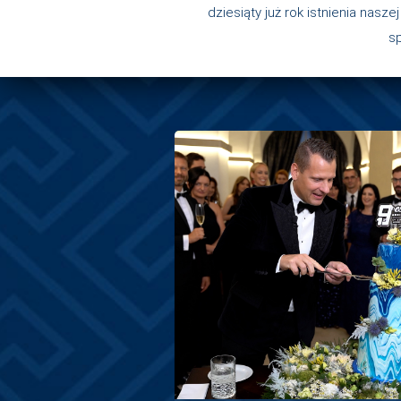
dziesiąty już rok istnienia nas
s