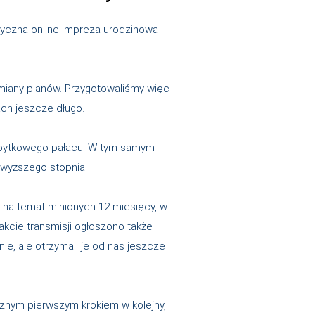
oryczna online impreza urodzinowa
miany planów. Przygotowaliśmy więc
ch jeszcze długo.
abytkowego pałacu. W tym samym
jwyższego stopnia.
i na temat minionych 12 miesięcy, w
akcie transmisji ogłoszono także
ie, ale otrzymali je od nas jeszcze
cznym pierwszym krokiem w kolejny,