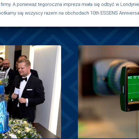
zej firmy. A ponieważ tegoroczna impreza miała się odbyć w Londyni
potkamy się wszyscy razem na obchodach 10th ESSENS Anniversar